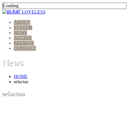
Loading
ABOUT
SYSTEM
NEWS
ACCESS
RECRUIT
CONTACT
News
HOME
selactua
selactua