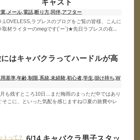
キャスト
業,メール,電話,断り方,同伴,アフター
,LOVELESS,ラブレスのブログをご覧の皆様、こんに
材ライターのmegです(´ー`)★先日ラブレスの在...
未経験にはキャバクラってハードルが高
用基準,年齢,制限,系統,未経験,初心者,学生,掛け持ち,W
6月も残すところ10日…まだ梅雨のまっただ中ではあり
ぐそこに、といった気配を感じますね◎夏の旅費やレ
6/14 キャバクラ男子スタッ