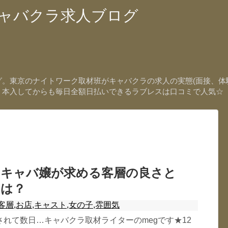
ャバクラ求人ブログ
。東京のナイトワーク取材班がキャバクラの求人の実態(面接、体験
く本入してからも毎日全額日払いできるラブレスは口コミで人気☆
キャバ嬢が求める客層の良さと
は？
客層,お店,キャスト,女の子,雰囲気
れて数日…キャバクラ取材ライターのmegです★12