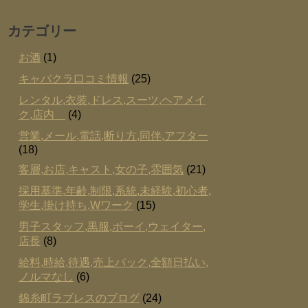
カテゴリー
お酒
(1)
キャバクラ口コミ情報
(25)
レンタル,衣装,ドレス,スーツ,ヘアメイ
ク,店内
(4)
営業,メール,電話,断り方,同伴,アフター
(18)
客層,お店,キャスト,女の子,雰囲気
(21)
採用基準,年齢,制限,系統,未経験,初心者,
学生,掛け持ち,Wワーク
(15)
男子スタッフ,黒服,ボーイ,ウェイター,
店長
(8)
給料,時給,待遇,売上バック,全額日払い,
ノルマなし
(6)
錦糸町ラブレスのブログ
(24)