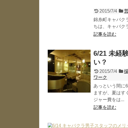
2015/7/4
営
錦糸町キャバクラ
ちは、キャバクラ取
記事を読む
6/21 
い？
2015/7/4
採
ワーク
あっという間に
ますが、夏はす
ジャー費をは...
記事を読む