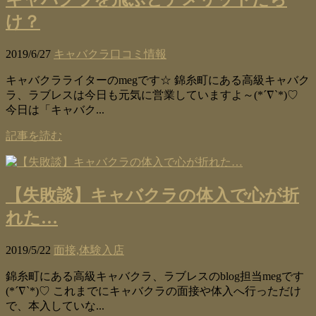
け？
2019/6/27
キャバクラ口コミ情報
キャバクラライターのmegです☆ 錦糸町にある高級キャバク
ラ、ラブレスは今日も元気に営業していますよ～(*´∇`*)♡
今日は「キャバク...
記事を読む
【失敗談】キャバクラの体入で心が折
れた…
2019/5/22
面接,体験入店
錦糸町にある高級キャバクラ、ラブレスのblog担当megです
(*´∇`*)♡ これまでにキャバクラの面接や体入へ行っただけ
で、本入していな...