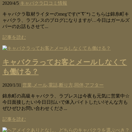
2020/4/5
キャバクラ口コミ情報
キャバクラ取材ライターのmegです(*´∇`*) こちらは錦糸町キ
ャバクラ、ラブレスのブログになりますが…今日はガールズ
バーのお話もさせて...
記事を読む
キャバクラってお客とメールしなくて
も働ける？
2020/1/31
営業,メール,電話,断り方,同伴,アフター
錦糸町の高級キャバクラ、ラブレスは今夜も元気に営業中☆
今日面接したい!今日日払いで体入バイトしたい!そんな方も
ぜひぜひお問い合わせくださ...
記事を読む