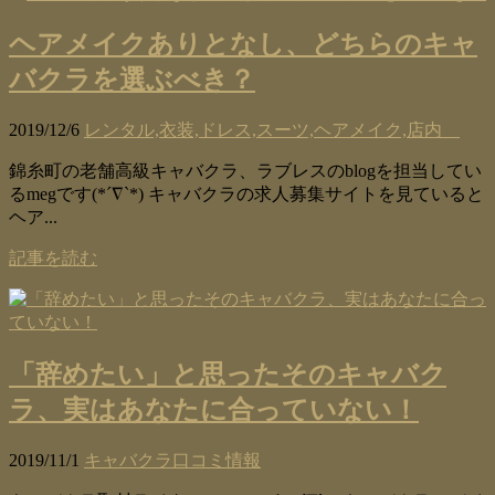
ヘアメイクありとなし、どちらのキャ
バクラを選ぶべき？
2019/12/6
レンタル,衣装,ドレス,スーツ,ヘアメイク,店内
錦糸町の老舗高級キャバクラ、ラブレスのblogを担当してい
るmegです(*´∇`*) キャバクラの求人募集サイトを見ていると
ヘア...
記事を読む
「辞めたい」と思ったそのキャバク
ラ、実はあなたに合っていない！
2019/11/1
キャバクラ口コミ情報