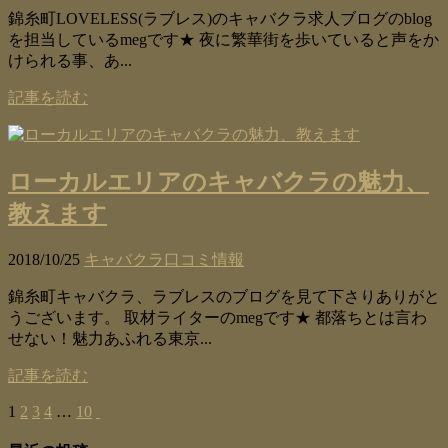
錦糸町LOVELESS(ラブレス)のキャバクラ求人ブログのblog
を担当しているmegです★ 夜に繁華街を歩いていると声をか
けられる事、あ...
記事を読む
ローカルエリアのキャバクラの魅力、
教えます
2018/10/25
キャバクラ口コミ情報
錦糸町キャバクラ、ラブレスのブログを見て下さりありがと
うございます。 取材ライターのmegです★ 都落ちとは言わ
せない！魅力あふれる東京...
記事を読む
1
2
3
4
…
10