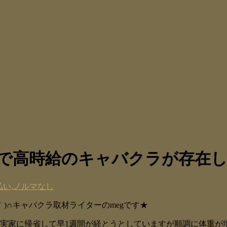
リアで高時給のキャバクラが存在し
払い,ノルマなし
)∩キャバクラ取材ライターのmegです★
は実家に帰省して早1週間が経とうとしていますが順調に体重が増