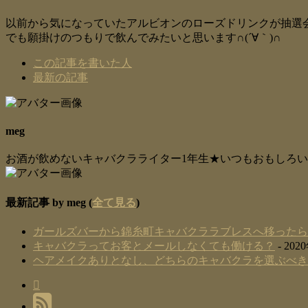
以前から気になっていたアルビオンのローズドリンクが抽選
でも願掛けのつもりで飲んでみたいと思います∩(´∀｀)∩
The
この記事を書いた人
following
最新の記事
two
tabs
change
content
meg
below.
お酒が飲めないキャバクラライター1年生★いつもおもしろい
最新記事 by meg
(
全て見る
)
ガールズバーから錦糸町キャバクララブレスへ移ったら
キャバクラってお客とメールしなくても働ける？
- 20
ヘアメイクありとなし、どちらのキャバクラを選ぶべき