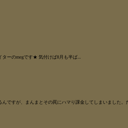
のmegです★ 気付けば8月も半ば...
んですが、まんまとその罠にハマり課金してしまいました。たぶ