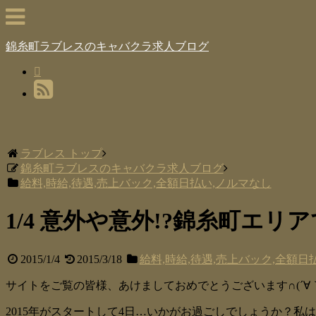
錦糸町ラブレスのキャバクラ求人ブログ
ラブレス トップ
錦糸町ラブレスのキャバクラ求人ブログ
給料,時給,待遇,売上バック,全額日払い,ノルマなし
1/4 意外や意外!?錦糸町エ
2015/1/4
2015/3/18
給料,時給,待遇,売上バック,全額日
サイトをご覧の皆様、あけましておめでとうございます∩(´∀｀
2015年がスタートして4日…いかがお過ごしでしょうか？私